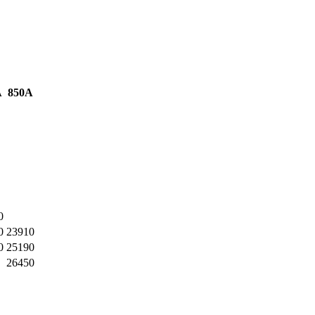
A
850A
0
0
23910
0
25190
26450