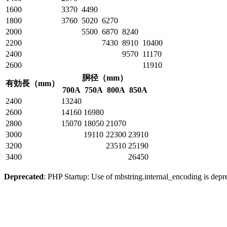
1600
3370
4490
1800
3760
5020
6270
2000
5500
6870
8240
2200
7430
8910
10400
2400
9570
11170
2600
11910
胴径（mm）
有効長（mm）
700A
750A
800A
850A
2400
13240
2600
14160
16980
2800
15070
18050
21070
3000
19110
22300
23910
3200
23510
25190
3400
26450
Deprecated
: PHP Startup: Use of mbstring.internal_encoding is depr